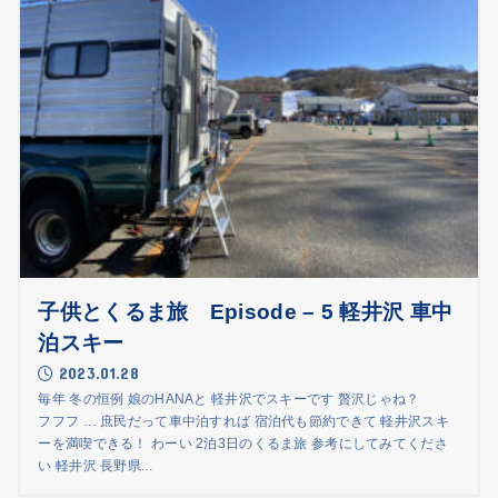
子供とくるま旅 Episode – 5 軽井沢 車中
泊スキー
2023.01.28
毎年 冬の恒例 娘のHANAと 軽井沢でスキーです 贅沢じゃね？
フフフ … 庶民だって車中泊すれば 宿泊代も節約できて 軽井沢スキ
ーを満喫できる！ わーい 2泊3日のくるま旅 参考にしてみてくださ
い 軽井沢 長野県...