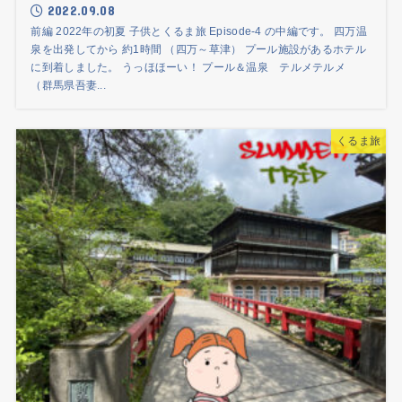
2022.09.08
前編 2022年の初夏 子供とくるま旅 Episode-4 の中編です。 四万温
泉を出発してから 約1時間 （四万～草津） プール施設があるホテル
に到着しました。 うっほほーい！ プール＆温泉 テルメテルメ
（群馬県吾妻...
くるま旅