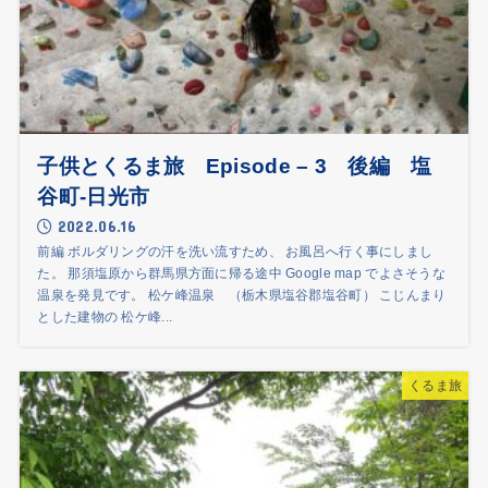
子供とくるま旅 Episode – 3 後編 塩
谷町-日光市
2022.06.16
前編 ボルダリングの汗を洗い流すため、 お風呂へ行く事にしまし
た。 那須塩原から群馬県方面に帰る途中 Google map でよさそうな
温泉を発見です。 松ケ峰温泉 （栃木県塩谷郡塩谷町） こじんまり
とした建物の 松ケ峰...
くるま旅