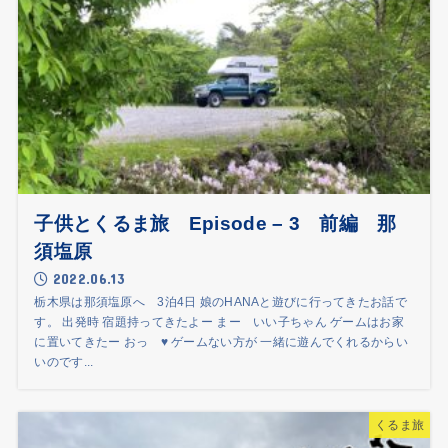
子供とくるま旅 Episode – 3 前編 那
須塩原
2022.06.13
栃木県は那須塩原へ 3泊4日 娘のHANAと遊びに行ってきたお話で
す。 出発時 宿題持ってきたよー まー いい子ちゃん ゲームはお家
に置いてきたー おっ ♥ ゲームない方が 一緒に遊んでくれるからい
いのです...
くるま旅