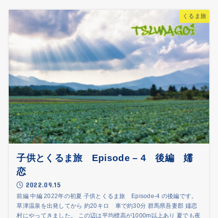
くるま旅
子供とくるま旅 Episode – 4 後編 嬬
恋
2022.09.15
前編 中編 2022年の初夏 子供とくるま旅 Episode-4 の後編です。
草津温泉を出発してから 約20キロ 車で約30分 群馬県吾妻郡 嬬恋
村にやってきました。 この辺は平均標高が1000m以上あり 夏でも夜