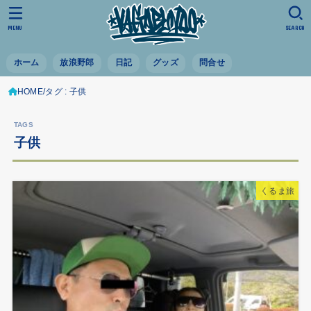
MENU
SEARCH
ホーム
放浪野郎
日記
グッズ
問合せ
HOME
タグ : 子供
子供
くるま旅