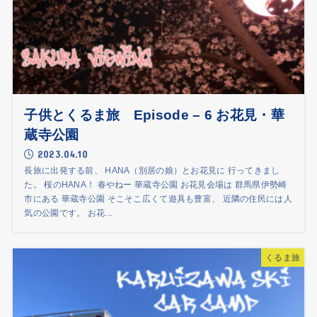
子供とくるま旅 Episode – 6 お花見・華
蔵寺公園
2023.04.10
長旅に出発する前、 HANA（別居の娘）とお花見に 行ってきまし
た。 桜のHANA！ 春やねー 華蔵寺公園 お花見会場は 群馬県伊勢崎
市にある 華蔵寺公園 そこそこ広くて遊具も豊富、 近隣の住民には人
気の公園です。 お花...
くるま旅