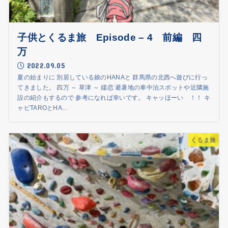
子供とくるま旅 Episode – 4 前編 四
万
2022.09.05
夏の始まりに 別居している娘のHANAと 群馬県の北西へ遊びに行っ
てきました。 四万 ～ 草津 ～ 嬬恋 避暑地の車中泊スポットや近隣施
設の紹介もするので 参考になれば幸いです。 キャッほーい ！！ キ
ャピTAROとHA...
くるま旅