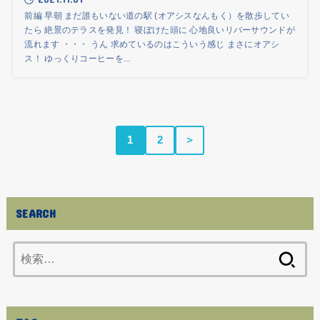
前編 早朝 まだ誰もいない道の駅 (オアシスなんもく）を散歩してい
たら 絶景のテラスを発見！ 寝ぼけた頭に 心地良いリバーサウンドが
流れます ・・・ うん 求めているのはこういう感じ まさにオアシ
ス！ ゆっくりコーヒーを...
1
2
＞
SEARCH
検
索: