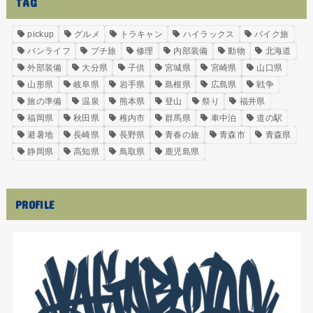
TAG
pickup
グルメ
トラキャン
ハイラックス
バイク旅
バンライフ
プチ旅
修理
内部装備
動物
北海道
外部装備
大分県
子供
宮城県
宮崎県
山口県
山形県
岐阜県
岩手県
島根県
広島県
戦争
旅の準備
温泉
熊本県
登山
祭り
福井県
福岡県
秋田県
稚内市
群馬県
車中泊
道の駅
避暑地
長崎県
長野県
青春の旅
青森市
青森県
静岡県
高知県
鳥取県
鹿児島県
PROFILE