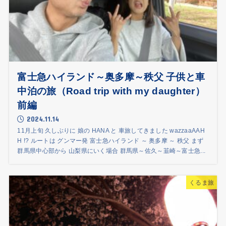
富士急ハイランド～奥多摩～秩父 子供と車
中泊の旅（Road trip with my daughter）
前編
2024.11.14
11月上旬 久しぶりに 娘の HANA と 車旅してきました wazzaaAAH
H !? ルートは グンマー発 富士急ハイランド ～ 奥多摩 ～ 秩父 まず
群馬県中心部から 山梨県にいく場合 群馬県～佐久～韮崎～富士急...
くるま旅