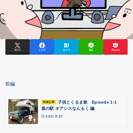
ポスト
シェア
はてブ
送る
Pocket
前編
子供とくるま旅 Episode 1-1
関連記事
道の駅 オアシスなんもく 編
2021.11.07