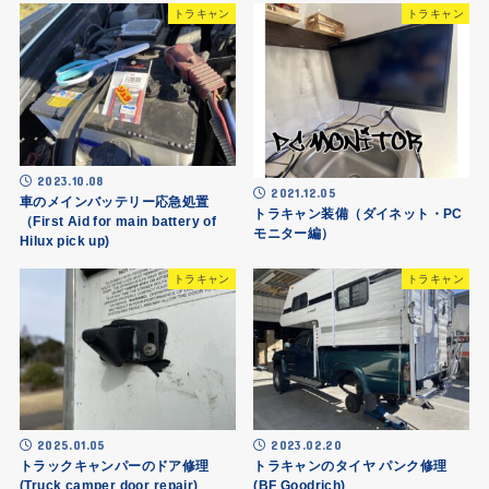
トラキャン
トラキャン
2023.10.08
2021.12.05
車のメインバッテリー応急処置
トラキャン装備（ダイネット・PC
（First Aid for main battery of
モニター編）
Hilux pick up)
トラキャン
トラキャン
2025.01.05
2023.02.20
トラックキャンパーのドア修理
トラキャンのタイヤ パンク修理
(Truck camper door repair)
(BF Goodrich)