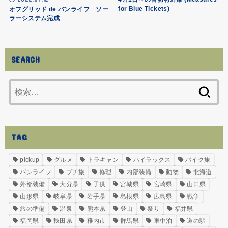
for Blue Tickets)
オフグリッド de バンライフ ソー
ラーシステム完成
SEARCH
検
索:
TAG
pickup
グルメ
トラキャン
ハイラックス
バイク旅
バンライフ
プチ旅
修理
内部装備
動物
北海道
外部装備
大分県
子供
宮城県
宮崎県
山口県
山形県
岐阜県
岩手県
島根県
広島県
戦争
旅の準備
温泉
熊本県
登山
祭り
福井県
福岡県
秋田県
稚内市
群馬県
車中泊
道の駅