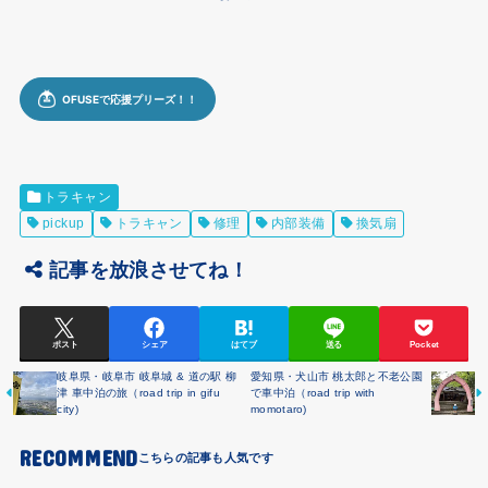
トラキャン
pickup
トラキャン
修理
内部装備
換気扇
記事を放浪させてね！
ポスト
シェア
はてブ
送る
Pocket
岐阜県・岐阜市 岐阜城 & 道の駅 柳
愛知県・犬山市 桃太郎と不老公園
津 車中泊の旅（road trip in gifu
で車中泊（road trip with
city)
momotaro)
RECOMMEND