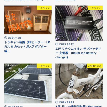
トラキャン
トラキャン
2021.11.28
トラキャン装備（FFヒーター・LP
2023.09.17
ガス & カセットガスアダプター
12V リチウムイオン サブバッテリ
編）
ー 充電器 (litium ion battery
charger)
トラキャン
CAPIの日常
2026.04.01
2022.07.12
4月1日～の青切符対策 (Measures