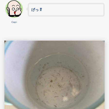
げっ ⁉
Capi