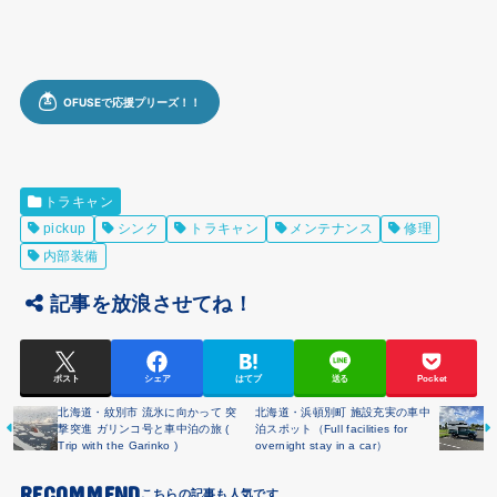
トラキャン
pickup
シンク
トラキャン
メンテナンス
修理
内部装備
記事を放浪させてね！
ポスト
シェア
はてブ
送る
Pocket
北海道・紋別市 流氷に向かって 突
北海道・浜頓別町 施設充実の車中
撃突進 ガリンコ号と車中泊の旅 (
泊スポット（Full facilities for
Trip with the Garinko )
overnight stay in a car）
RECOMMEND