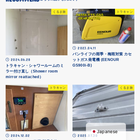
くるま旅
トラキャン
2023.04.11
バンライフの雨季・梅雨対策 カセ
2024.06.28
ットガス発電機 (EENOUR
GS900i-B)
トラキャン・シャワールームのミ
ラー付け直し（Shower room
mirror reattached）
トラキャン
くるま旅
English
Japanese
2024.12.02
2025.07.30