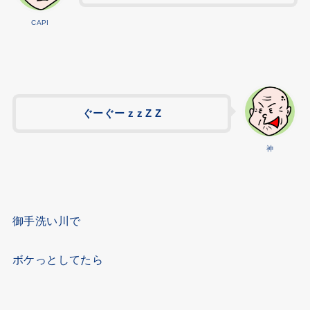
CAPI
ぐーぐー
z z Z Z
神
御手洗い川で
ボケっとしてたら