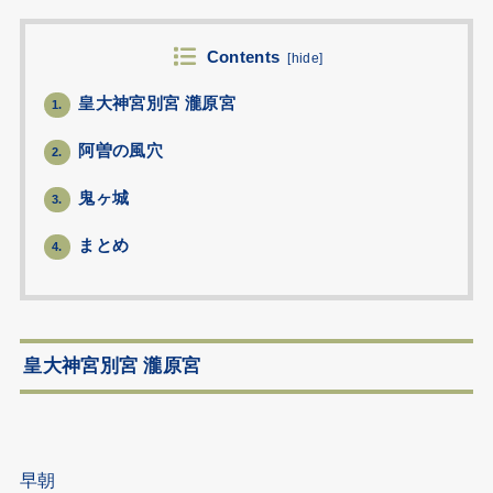
Contents
[
hide
]
皇大神宮別宮 瀧原宮
1.
阿曽の風穴
2.
鬼ヶ城
3.
まとめ
4.
皇大神宮別宮 瀧原宮
早朝