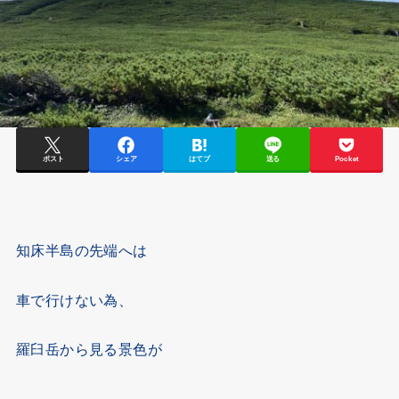
ポスト
シェア
はてブ
送る
Pocket
知床半島の先端へは
車で行けない為、
羅臼岳から見る景色が