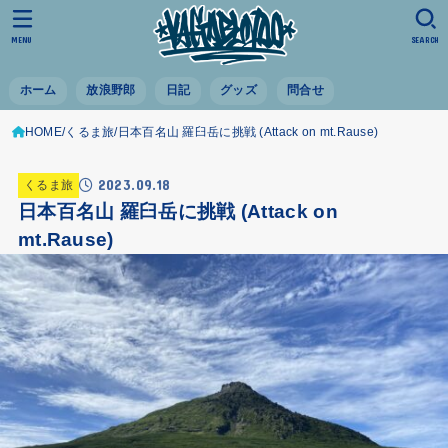
MENU
SEARCH
ホーム
放浪野郎
日記
グッズ
問合せ
HOME
くるま旅
日本百名山 羅臼岳に挑戦 (Attack on mt.Rause)
2023.09.18
くるま旅
日本百名山 羅臼岳に挑戦 (Attack on
mt.Rause)