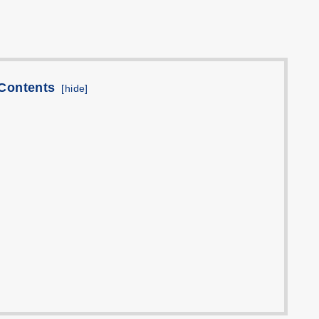
Contents
[
hide
]