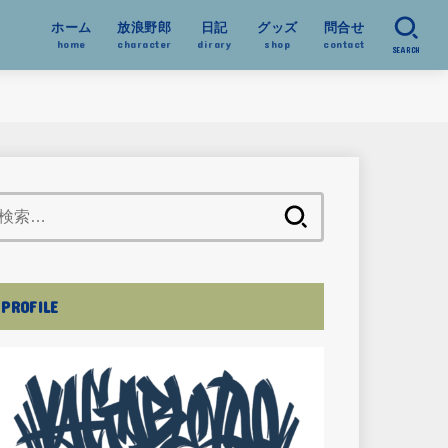
ホーム
放浪野郎
日記
グッズ
問合せ
home
character
dirary
shop
contact
SEARCH
検
索:
PROFILE