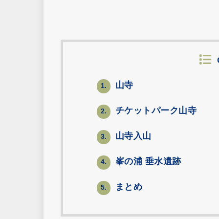
山寺
1.
チケットパーク山寺
2.
山寺入山
3.
峯の浦 垂水遺跡
4.
まとめ
5.