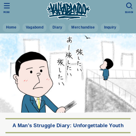
MENU
SEARCH
Home
Vagabond
Diary
Merchandise
Inquiry
A Man's Struggle Diary: Unforgettable Youth