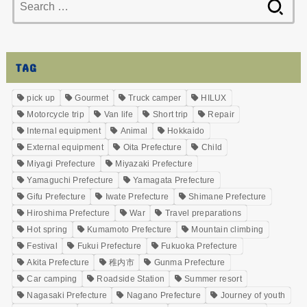
for:
TAG
pick up
Gourmet
Truck camper
HILUX
Motorcycle trip
Van life
Short trip
Repair
Internal equipment
Animal
Hokkaido
External equipment
Oita Prefecture
Child
Miyagi Prefecture
Miyazaki Prefecture
Yamaguchi Prefecture
Yamagata Prefecture
Gifu Prefecture
Iwate Prefecture
Shimane Prefecture
Hiroshima Prefecture
War
Travel preparations
Hot spring
Kumamoto Prefecture
Mountain climbing
Festival
Fukui Prefecture
Fukuoka Prefecture
Akita Prefecture
稚内市
Gunma Prefecture
Car camping
Roadside Station
Summer resort
Nagasaki Prefecture
Nagano Prefecture
Journey of youth